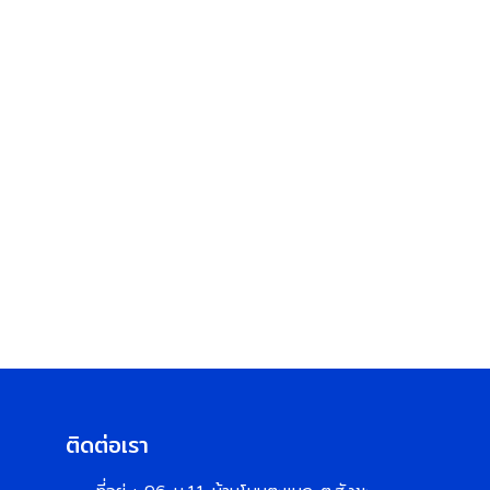
ติดต่อเรา