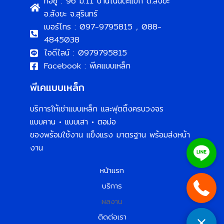
ที่อยู่ : 96 ม.11 บ้านโนนตะแบก ต.สังขะ
อ.สังขะ จ.สุรินทร์
เบอร์โทร : 097-9795815 , 088-
4845038
ไอดีไลน์ : 0979795815
Facebook : พีเคแบบเหล็ก
พีเคแบบเหล็ก
บริการให้เช่าแบบเหล็ก และฟุตติ้งครบวงจร
แบบคาน • แบบเสา • ตอม่อ
ของพร้อมใช้งาน แข็งแรง มาตรฐาน พร้อมส่งหน้า
งาน
หน้าแรก
บริการ
ผลงาน
ติดต่อเรา