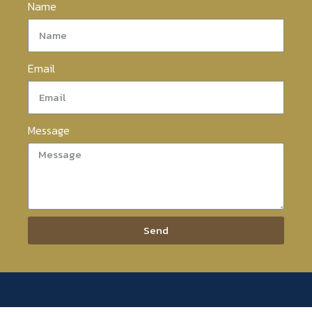
Name
Email
Message
Send